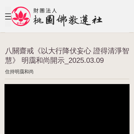
八關齋戒《以大行降伏妄心 證得清淨智
慧》 明靄和尚開示_2025.03.09
住持明靄和尚