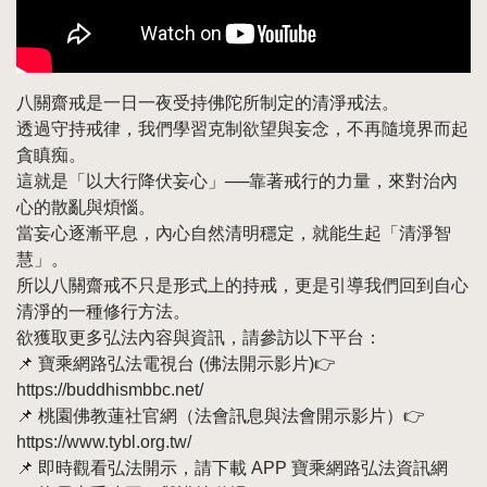
八關齋戒是一日一夜受持佛陀所制定的清淨戒法。
透過守持戒律，我們學習克制欲望與妄念，不再隨境界而起
貪瞋痴。
這就是「以大行降伏妄心」──靠著戒行的力量，來對治內
心的散亂與煩惱。
當妄心逐漸平息，內心自然清明穩定，就能生起「清淨智
慧」。
所以八關齋戒不只是形式上的持戒，更是引導我們回到自心
清淨的一種修行方法。
欲獲取更多弘法內容與資訊，請參訪以下平台：
📌 寶乘網路弘法電視台 (佛法開示影片)👉
https://buddhismbbc.net/
📌 桃園佛教蓮社官網（法會訊息與法會開示影片）👉
https://www.tybl.org.tw/
📌 即時觀看弘法開示，請下載 APP 寶乘網路弘法資訊網