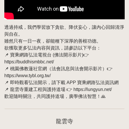
透過持戒，我們學習放下貪欲、降伏妄心，讓內心回歸清淨
與自在。
雖然只有一日一夜，卻能種下深厚的善根功德。
欲獲取更多弘法內容與資訊，請參訪以下平台：
📌 寶乘網路弘法電視台 (佛法開示影片)👉
https://buddhismbbc.net/
📌 桃園佛教蓮社官網（法會訊息與法會開示影片）👉
https://www.tybl.org.tw/
📌 即時觀看弘法開示，請下載 APP 寶乘網路弘法資訊網
📌 龍雲寺重建工程與護持道場 👉 https://lungyun.net/
歡迎隨時關注，共同護持道場，廣學佛法智慧！🙏
龍雲寺