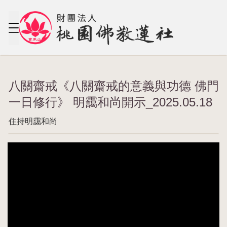
八關齋戒《八關齋戒的意義與功德 佛門
一日修行》 明靄和尚開示_2025.05.18
住持明靄和尚