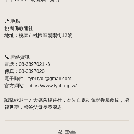
📍 地點
桃園佛教蓮社
地址：桃園市桃園區朝陽街12號
📞 聯絡資訊
電話：03-3397021~3
傳真：03-3397020
電子郵件：tybl.tybl@gmail.com
官方網站：
https://www.tybl.org.tw/
誠摯歡迎十方大德蒞臨蓮社，為先亡累劫冤親眷屬薦拔，增
福延壽，報答父母長養深恩。
龍雲寺